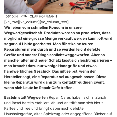
06.10.14
VON
OLAF HOFFMANN
[vc_row][vc_column][vc_column_text]
Wir leben vom schnellen Konsum in unserer
Wegwerfgesellschaft. Produkte werden so produziert, dass
möglichst eine grosse Menge verkauft werden kann, oft wird
sogar auf Halde gearbeitet. Man führt keine teuren
Reparaturen mehr durch und so werden leicht defekte
Geräte und andere Dinge schlicht weggeworfen. Aber so
mancher alter und neuer Schatz lässt sich leicht reparieren –
man braucht dazu nur wenige Handgriffe und etwas
handwerkliches Geschick. Das gilt selbst, wenn der
Hersteller sagt, eine Reparatur sei ausgeschlossen. Diese
kleine Reparatur wird dann zum kontaktfreudigen Event,
wenn sich Leute im Repair Café treffen.
Basteln statt Wegwerfen
Repair Cafés haben sich in Zürich
und Basel bereits etabliert. Ab und an trifft man sich hier zu
Kaffee und Tee und bringt dabei noch defekte
Haushaltsgeräte, altes Spielzeug oder abgegriffene Bücher auf