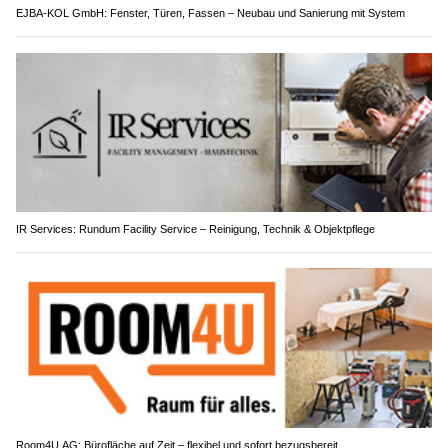
EJBA-KOL GmbH: Fenster, Türen, Fassen – Neubau und Sanierung mit System
IR Services: Rundum Facility Service – Reinigung, Technik & Objektpflege
Room4U AG: Bürofläche auf Zeit – flexibel und sofort bezugsbereit