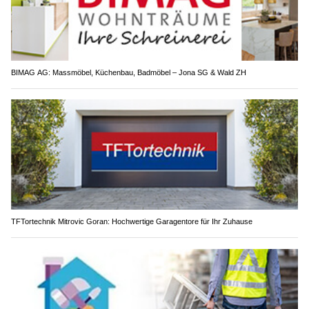
BIMAG AG: Massmöbel, Küchenbau, Badmöbel – Jona SG & Wald ZH
TFTortechnik Mitrovic Goran: Hochwertige Garagentore für Ihr Zuhause