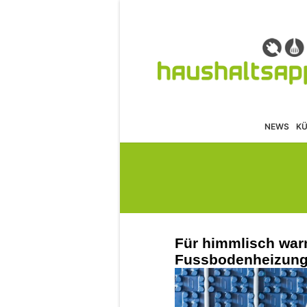
NEWS
K
Für himmlisch war
Fussbodenheizun