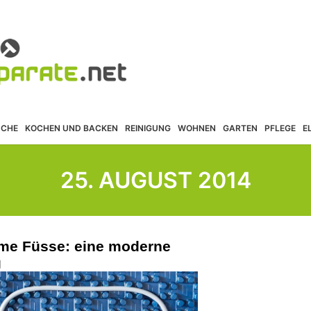
ÜCHE
KOCHEN UND BACKEN
REINIGUNG
WOHNEN
GARTEN
PFLEGE
E
25. AUGUST 2014
me Füsse: eine moderne
g