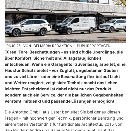
06.10.25
VON
BELMEDIA REDAKTION
PUBLIREPORTAGEN
Türen, Tore, Beschattungen – es sind oft die Übergänge, die
über Komfort, Sicherheit und Alltagstauglichkeit
entscheiden. Wenn ein Garagentor zuverlässig arbeitet, eine
Haustür Schutz bietet – vor Zugluft, ungebetenen Gästen
und zu viel Lärm – oder eine Beschattung flexibel auf Licht
und Wetter reagiert, zeigt sich: Technik macht das Leben
leichter. Entscheidend ist dabei nicht nur das Produkt,
sondern auch ein Service, der die baulichen Gegebenheiten
versteht, mitdenkt und passende Lösungen ermöglicht.
Die Antortec GmbH aus Uster begleitet Sie bei genau diesen
Fragen – mit hochwertiger Technik, persönlicher Beratung und
einem tiefen Verständnis für funktionale Architektur. 2015 von
den Brüdern André und Samuel Graf gegründet, baut das