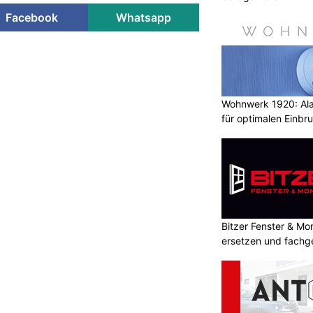
Facebook
Whatsapp
arte Trockner und
etzen neue Massstäbe
ON
Wohnwerk 1920: Al
pflege auf ein neues Level. Die
für optimalen Einbr
und Waschmaschinen bieten
und Ergebnisse – dank intelligenter
ert.
re Wäschestücke lange wie neu
 anfühlen, ist die richtige Pflege
elligenten Funktionen der neuen
Bitzer Fenster & M
 und Waschmaschinen können Nutzer
ersetzen und fachg
spannt zurücklehnen, während die
erledigen.