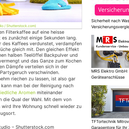
Sicherheit nach Wa
dio / Shutterstock.com)
Versicherungsvergle
 Filterkaffee auf eine heisse
ht es zunächst einige Sekunden lang.
 des Kaffees verdunstet, verdampfen
che gleich mit. Den gleichen Effekt
nen halben Teelöffel Backpulver und
 vermengt und das Ganze zum Kochen
en Dämpfe verteilen sich in der
MRS Elektro GmbH: E
Partygeruch verschwinden.
Geräteanschlüsse
hm riechen zu lassen, ist also gar
 kann man bei der Reinigung nach
hiedliche Aromen
miteinander
n die Qual der Wahl. Mit dem von
h wird Ihre Wohnung schnell wieder zu
ugsort.
TFTortechnik Mitro
Studio – Shutterstock.com
Garagentore für Ihr