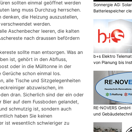
Türen sollten einmal geöffnet werden
Sonnergie AG: Solar
uten lang muss Durchzug herrschen.
Batteriespeicher cl
 denken, die Heizung auszustellen,
e verschwendet werden.
alle Aschenbecher leeren, die kalten
schereste nach draussen befördern
ereste sollte man entsorgen. Was an
b+s Elektro Telema
ben ist, gehört in den Abfluss,
von Planung bis Inst
ost oder in die Mülltonne in der
e Gerüche schon einmal los.
n, alle Tische und Sitzgelegenheiten
eckreiniger abzuwischen, im
den dran. Sicherlich sind der ein oder
r Bier auf dem Fussboden gelandet,
RE-NOVERS GmbH: A
 und schmutzig ist, sondern auch
und Gebäudetechni
ntlich haben Sie keinen
r ist wesentlich schwieriger zu