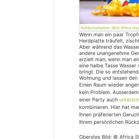
Aufräumarbeiten. (Bild: Africa stu
Wenn man ein paar Tropfen
Herdplatte träufelt, zisc
Aber während das Wasser
andere unangenehme Gerü
erzielt man, wenn man ei
eine halbe Tasse Wasser
bringt. Die so entstehend
Wohnung und lassen den 
Einen Raum wieder angene
kein Problem. Ausserdem
einer Party auch
untersc
kombinieren. Hier hat ma
Ihnen präferierten Geruc
Ihrem persönlichen Rückz
Oberstes Bild: © Africa 