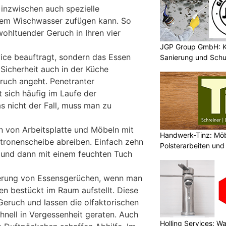
nzwischen auch spezielle
dem Wischwasser zufügen kann. So
wohltuender Geruch in Ihren vier
JGP Group GmbH: K
ice beauftragt, sondern das Essen
Sanierung und Schu
 Sicherheit auch in der Küche
ruch angeht. Penetranter
 sich häufig im Laufe der
as nicht der Fall, muss man zu
 von Arbeitsplatte und Möbeln mit
Handwerk-Tinz: Mö
itronenscheibe abreiben. Einfach zehn
Polsterarbeiten un
 und dann mit einem feuchten Tuch
Fachbetrieb
isierung von Essensgerüchen, wenn man
en bestückt im Raum aufstellt. Diese
Geruch und lassen die olfaktorischen
hnell in Vergessenheit geraten. Auch
Holling Services: 