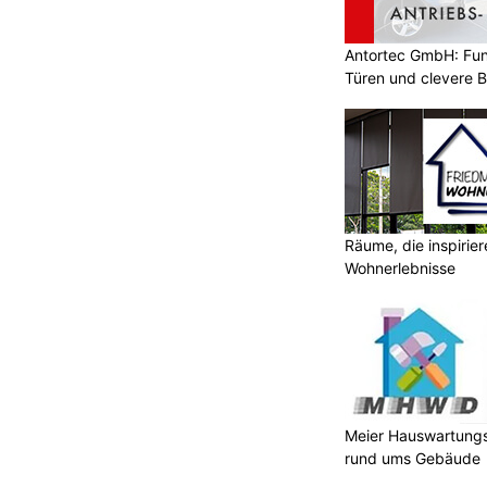
Antortec GmbH: Funk
Türen und clevere 
etet
TFTortechnik Mitrovic Goran: Hochwertige
Garagentore für Ihr Zuhause
Räume, die inspirie
Wohnwerk 1920: Alarmanlagen und Kameras
Wohnerlebnisse
für optimalen Einbruchschutz
–
h
lt Nachfolge: Enzo Farina
Meier Hauswartungs
tsführung ab Juli 2026
rund ums Gebäude
ON