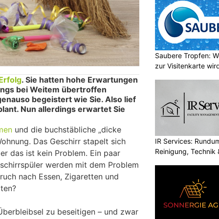
Saubere Tropfen: W
zur Visitenkarte wir
Erfolg
. Sie hatten hohe Erwartungen
dings bei Weitem übertroffen
enauso begeistert wie Sie. Also lief
plant. Nun allerdings erwartet Sie
umen
und die buchstäbliche „dicke
Wohnung. Das Geschirr stapelt sich
IR Services: Rundum
Reinigung, Technik 
ber das ist kein Problem. Ein paar
eschirrspüler werden mit dem Problem
eruch nach Essen, Zigaretten und
ten?
y-Überbleibsel zu beseitigen – und zwar