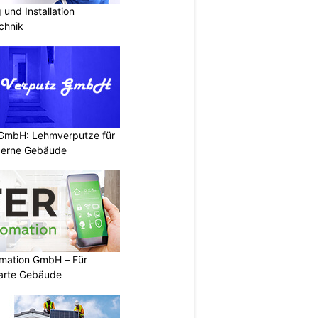
und Installation
chnik
 GmbH: Lehmverputze für
derne Gebäude
mation GmbH – Für
arte Gebäude