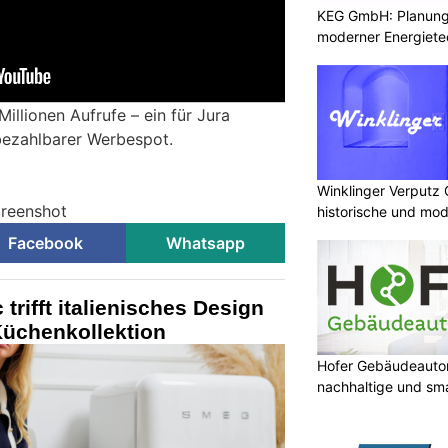
KEG GmbH: Planung 
moderner Energiete
illionen Aufrufe – ein für Jura
bezahlbarer Werbespot.
Winklinger Verputz
creenshot
historische und mo
Facebook
Whatsapp
trifft italienisches Design
 Küchenkollektion
Hofer Gebäudeauto
nachhaltige und sm