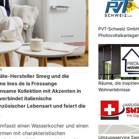
PVT-Schweiz GmbH: 
Photovoltaikanlagen
ON
räte-Hersteller Smeg und die
Räume, die inspirie
ne Ines de la Fressange
Wohnerlebnisse
nsame Kollektion mit Akzenten in
verbindet italienische
zösischer Lebensart und feiert die
.
 umfasst einen Wasserkocher und einen
ormen mit charakteristischen
Umzugsservice Swis