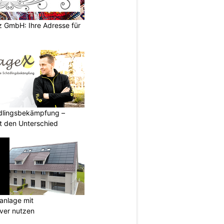
z GmbH: Ihre Adresse für
ädlingsbekämpfung –
 den Unterschied
anlage mit
ever nutzen