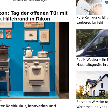
verlässliche Dienstleistungen
on: Tag der offenen Tür mit
Pure Reinigung: Effi
 Hiltebrand in Rikon
sauberes Umfeld
Patrik Wacker – Ihr 
Haushaltsgeräte in 
ON
Servanto W.Meier sor
er Kochkultur, Innovation und
Werterhaltung von 