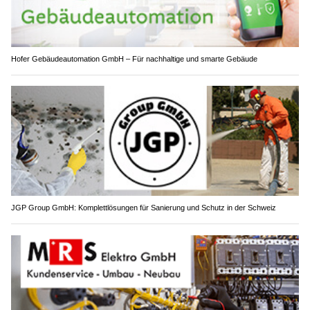
Hofer Gebäudeautomation GmbH – Für nachhaltige und smarte Gebäude
JGP Group GmbH: Komplettlösungen für Sanierung und Schutz in der Schweiz