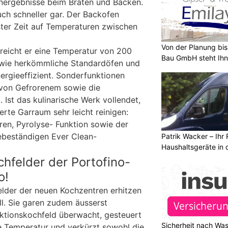
energebnisse beim Braten und Backen.
ch schneller gar. Der Backofen
ster Zeit auf Temperaturen zwischen
Von der Planung bis 
rreicht er eine Temperatur von 200
Bau GmbH steht Ihn
l wie herkömmliche Standardöfen und
ergieeffizient. Sonderfunktionen
 von Gefrorenem sowie die
 Ist das kulinarische Werk vollendet,
erte Garraum sehr leicht reinigen:
en, Pyrolyse- Funktion sowie der
zebeständigen Ever Clean-
Patrik Wacker – Ihr 
Haushaltsgeräte in 
chfelder der Portofino-
o!
elder der neuen Kochzentren erhitzen
l. Sie garen zudem äusserst
ktionskochfeld überwacht, gesteuert
Sicherheit nach Wa
e Temperatur und verkürzt sowohl die