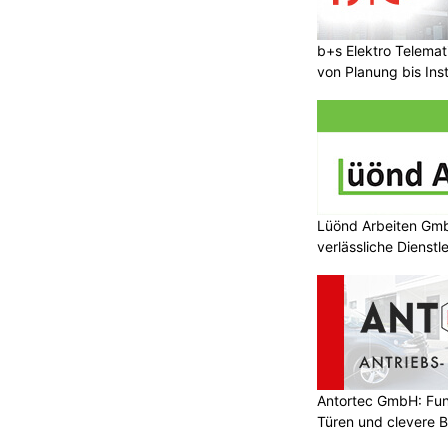
ON
rt im ersten Halbjahr 2026 den
b+s Elektro Telema
 CHF 284.5 Mio. und verbessert das
von Planung bis Inst
auf CHF 7.9 Mio. (Vorjahr: CHF 3.0
twicklung in einem anhaltend volatilen
Geschäftsentwicklung im Heimmarkt
ive Impulse im internationalen
equente Umsetzung der geschärften
Lüönd Arbeiten Gmb
verlässliche Dienstl
ch die Initiativen «Simplify» und
Antortec GmbH: Funk
eiden
Servanto W.Meier sorgt für langfristige
Werterhaltung von Liegenschaften
Türen und clevere 