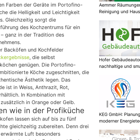
nen Farben der Geräte im Portofino-
Aemmer Räumungen 
Reinigung und Hau
che die Helligkeit und Leichtigkeit
. Gleichzeitig sorgt die
nführung des Kochzentrums für ein
– ganz in der Tradition des
rnehmens.
er Backöfen und Kochfelder
ckergebnisse
, die selbst
Hofer Gebäudeauto
köchen genügen. Die Portofino-
nachhaltige und sm
ambitionierte Köche zugeschnitten, die
thentische Ästhetik legen. Das
ist in Weiss, Anthrazit, Rot,
rhältlich. In Kombination mit
e zusätzlich in Orange oder Gelb.
n wie in der Profiküche
KEG GmbH: Planung 
ofen lassen sich auf bis zu fünf
moderner Energiete
te gleichzeitig zubereiten. Denn drei
e erwärmte Luft besonders