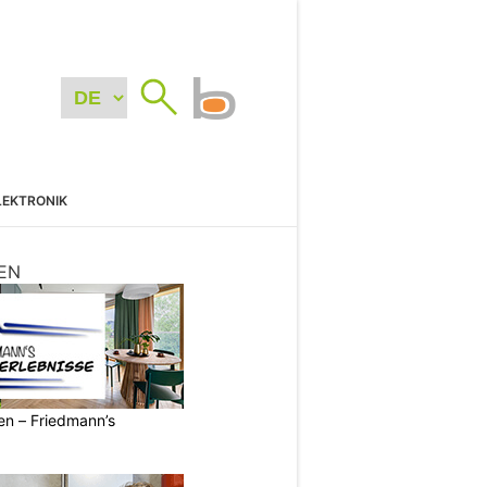
LEKTRONIK
EN
ren – Friedmann’s