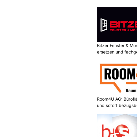
ssen sich die Risiken deutlich
chtig sind die Transportsicherung der
lichst aufrechte Beförderung und die
r erneuten Inbetriebnahme. Dabei gilt
eitung des konkreten Modells hat
 Empfehlungen.
Bitzer Fenster & M
ersetzen und fachg
rkeit
JGP Group GmbH: Komplettlösungen für
Sanierung und Schutz in der Schweiz
Room4U AG: Bürofläc
chränke
Hofer Gebäudeautomation GmbH – Für
und sofort bezugsbe
nachhaltige und smarte Gebäude
ffizienz mit
d investiert weiter in den