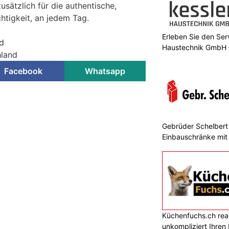
sätzlich für die authentische,
htigkeit, an jedem Tag.
Erleben Sie den Ser
d
Haustechnik GmbH –
hland
Facebook
Whatsapp
d Kühlschrank sicher
 gelingt der Umzug
Gebrüder Schelbert 
ON
Einbauschränke mit
gt schwer, enthält Restwasser und
h aufgehängte Trommel. Beim
geschlossener Kältekreislauf,
en und ein Kompressor hinzu.
fach auf eine Sackkarre gekippt und
choben, können Schäden entstehen,
rt auffallen.
Küchenfuchs.ch reali
unkompliziert Ihre