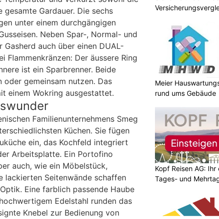
Versicherungsvergle
e gesamte Gardauer. Die sechs
egen unter einem durchgängigen
 Gusseisen. Neben Spar-, Normal- und
er Gasherd auch über einen DUAL-
ei Flammenkränzen: Der äussere Ring
innere ist ein Sparbrenner. Beide
ln oder gemeinsam nutzen. Das
Meier Hauswartungs
it einem Wokring ausgestattet.
rund ums Gebäude
nswunder
lienischen Familienunternehmens Smeg
terschiedlichsten Küchen. Sie fügen
auküche ein, das Kochfeld integriert
der Arbeitsplatte. Ein Portofino
ber auch, wie ein Möbelstück,
Kopf Reisen AG: Ihr 
ie lackierten Seitenwände schaffen
Tages- und Mehrtag
Optik. Eine farblich passende Haube
hochwertigem Edelstahl runden das
signte Knebel zur Bedienung von