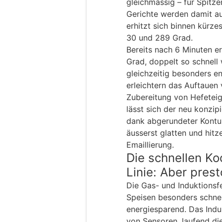
gleichmässig – für Spitz
Gerichte werden damit au
erhitzt sich binnen kürze
30 und 289 Grad.
Bereits nach 6 Minuten e
Grad, doppelt so schnel
gleichzeitig besonders en
erleichtern das Auftauen
Zubereitung von Hefeteig.
lässt sich der neu konzipi
dank abgerundeter Kontur
äusserst glatten und hit
Emaillierung.
Die schnellen Ko
Linie: Aber prest
Die Gas- und Induktionsf
Speisen besonders schnel
energiesparend. Das Indu
von Sensoren, laufend di