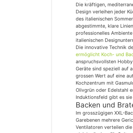
Die kräftigen, mediterra
Design verleihen jeder Kü
des italienischen Sommers
abgestimmte, klare Linie
professionelles Ambiente 
italienischen Designunte
Die innovative Technik d
ermöglicht Koch- und Ba
anspruchsvollsten Hobby
Geräte sind speziell auf 
grossen Wert auf eine au
Kochzentrum mit Gasmulde 
Olivgrün oder Edelstahl e
Induktionsfeld gibt es si
Backen und Brate
Im grosszügigen XXL-Back
Garebenen mehrere Gerich
Ventilatoren verteilen di