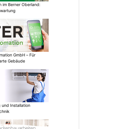
im Berner Oberland:
swartung
mation GmbH – Für
arte Gebäude
und Installation
chnik