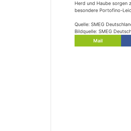
Herd und Haube sorgen zu
besondere Portofino-Leic
Quelle: SMEG Deutschlan
Bildquelle: SMEG Deutsc
Mail
Waschmaschine un
transportieren: So
02.08.26
VON
BELMEDIA REDAKTI
Eine Waschmaschine wie
besitzt eine empfindlic
Kühlschrank kommen ein 
herausnehmbare Glasböd
Werden beide Geräte ein
in den Transporter ges
die erst am neuen Wohno