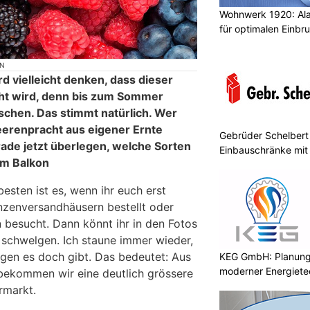
Wohnwerk 1920: Al
für optimalen Einbr
ON
d vielleicht denken, dass dieser
icht wird, denn bis zum Sommer
sschen. Das stimmt natürlich. Wer
eerenpracht aus eigener Ernte
Gebrüder Schelbert 
erade jetzt überlegen, welche Sorten
Einbauschränke mit
em Balkon
esten ist es, wenn ihr euch erst
nzenversandhäusern bestellt oder
besucht. Dann könnt ihr in den Fotos
 schwelgen. Ich staune immer wieder,
ngen es doch gibt. Das bedeutet: Aus
KEG GmbH: Planung 
moderner Energiete
bekommen wir eine deutlich grössere
rmarkt.