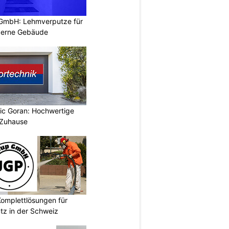
 GmbH: Lehmverputze für
derne Gebäude
vic Goran: Hochwertige
 Zuhause
omplettlösungen für
tz in der Schweiz