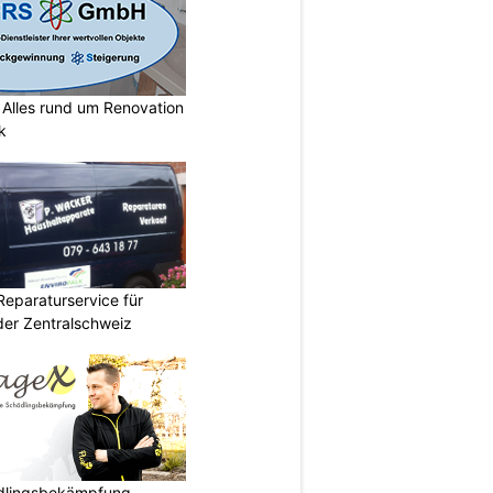
lles rund um Renovation
k
Reparaturservice für
der Zentralschweiz
ädlingsbekämpfung –