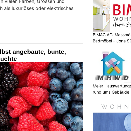
 in vielen Farben, Grössen und
h als luxuriöses oder elektrisches
BIMAG AG: Massmöb
Badmöbel – Jona S
elbst angebaute, bunte,
üchte
Meier Hauswartungs
rund ums Gebäude