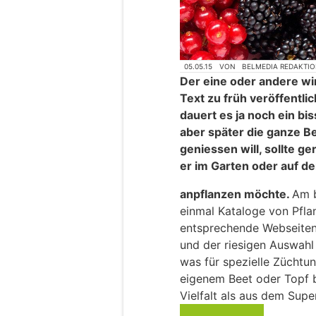
05.05.15
VON
BELMEDIA REDAKTI
Der eine oder andere wir
Text zu früh veröffentl
dauert es ja noch ein bi
aber später die ganze B
geniessen will, sollte g
er im Garten oder auf d
anpflanzen möchte.
Am b
einmal Kataloge von Pfla
entsprechende Webseiten 
und der riesigen Auswahl
was für spezielle Züchtu
eigenem Beet oder Topf 
Vielfalt als aus dem Supe