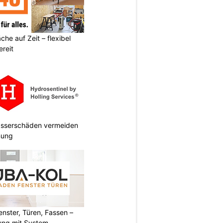
he auf Zeit – flexibel
reit
Wasserschäden vermeiden
anung
ster, Türen, Fassen –
ung mit System