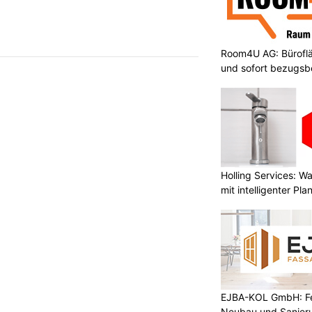
Room4U AG: Bürofläc
und sofort bezugsbe
Holling Services: 
mit intelligenter Pl
EJBA-KOL GmbH: Fen
Neubau und Sanier