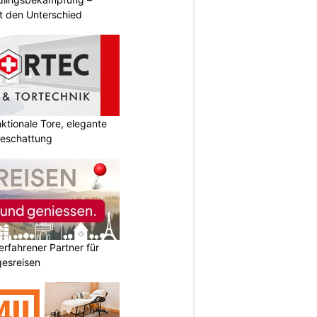
 den Unterschied
tionale Tore, elegante
Beschattung
erfahrener Partner für
esreisen