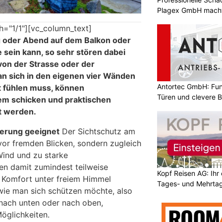
Plagex GmbH macht
h="1/1"][vc_column_text]
g oder Abend auf dem Balkon oder
 sein kann, so sehr stören dabei
von der Strasse oder der
n sich in den eigenen vier Wänden
Antortec GmbH: Funk
t fühlen muss, können
Türen und clevere 
em schicken und praktischen
t werden.
terung geeignet
Der Sichtschutz am
vor fremden Blicken, sondern zugleich
Wind und zu starke
en damit zumindest teilweise
Kopf Reisen AG: Ihr 
 Komfort unter freiem Himmel
Tages- und Mehrtag
wie man sich schützen möchte, also
 nach unten oder nach oben,
öglichkeiten.