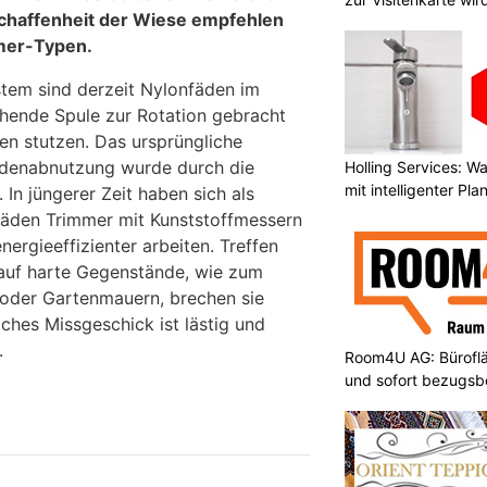
chaffenheit der Wiese empfehlen
mer-Typen.
stem sind derzeit Nylonfäden im
rehende Spule zur Rotation gebracht
en stutzen. Das ursprüngliche
adenabnutzung wurde durch die
Holling Services: 
mit intelligenter Pl
 In jüngerer Zeit haben sich als
fäden Trimmer mit Kunststoffmessern
energieeffizienter arbeiten. Treffen
 auf harte Gegenstände, wie zum
 oder Gartenmauern, brechen sie
olches Missgeschick ist lästig und
.
Room4U AG: Bürofläc
und sofort bezugsbe