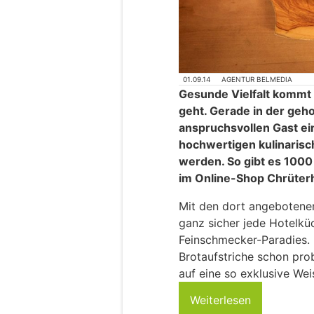
01.09.14
AGENTUR BELMEDIA
Gesunde Vielfalt kommt
geht. Gerade in der geh
anspruchsvollen Gast ei
hochwertigen kulinarisc
werden. So gibt es 1000
im Online-Shop Chrüter
Mit den dort angebotene
ganz sicher jede Hotelkü
Feinschmecker-Paradies. 
Brotaufstriche schon prob
auf eine so exklusive We
Weiterlesen