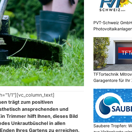
PVT-Schweiz GmbH: 
Photovoltaikanlagen
TFTortechnik Mitro
Garagentore für Ihr
h="1/1"][vc_column_text]
en trägt zum positiven
sthetisch ansprechenden und
in Trimmer hilft Ihnen, dieses Bild
edes Unkrautbüschel in allen
Saubere Tropfen: W
Enden Ihres Gartens zu erreichen.
zur Visitenkarte wir