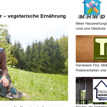
r – vegetarische Ernährung
Meier Hauswartungs
rund ums Gebäude
Handwerk-Tinz: Mö
Polsterarbeiten un
Fachbetrieb
Räume, die inspirie