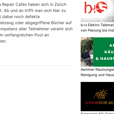
n
Repair Cafés haben sich in Zürich
t. Ab und an trifft man sich hier zu
t dabei noch defekte
pielzeug oder abgegriffene Bücher auf
b+s Elektro Telema
mpetenz aller Teilnehmer vereint sich
von Planung bis Inst
em umfangreichen Pool an
ten.
Aemmer Räumungen 
Reinigung und Hau
Sonnergie AG: Solar