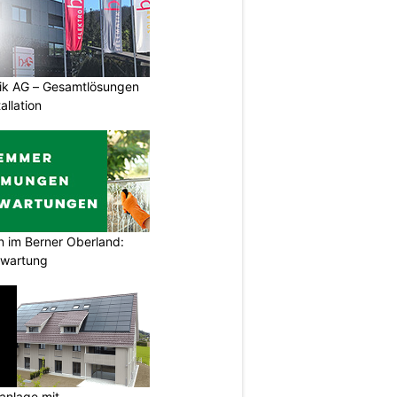
tik AG – Gesamtlösungen
allation
im Berner Oberland:
swartung
anlage mit