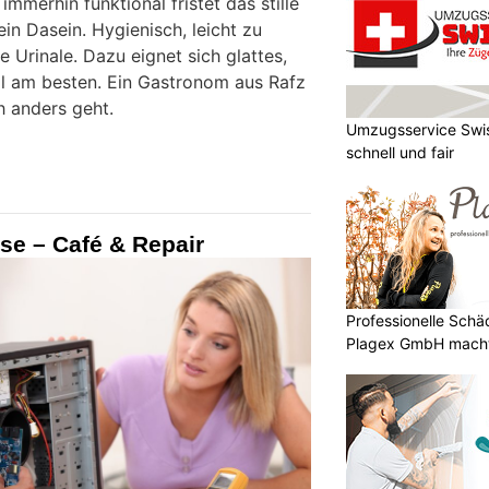
mmerhin funktional fristet das stille
in Dasein. Hygienisch, leicht zu
ie Urinale. Dazu eignet sich glattes,
l am besten. Ein Gastronom aus Rafz
h anders geht.
Umzugsservice Swis
schnell und fair
se – Café & Repair
Professionelle Sch
Plagex GmbH macht