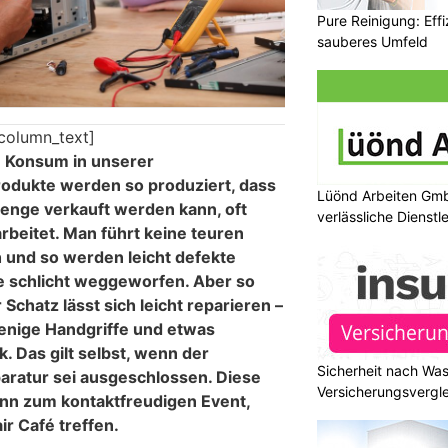
Pure Reinigung: Effi
sauberes Umfeld
column_text]
n Konsum in unserer
odukte werden so produziert, dass
Lüönd Arbeiten Gmb
enge verkauft werden kann, oft
verlässliche Dienstl
rbeitet. Man führt keine teuren
 und so werden leicht defekte
e schlicht weggeworfen. Aber so
Schatz lässt sich leicht reparieren –
enige Handgriffe und etwas
 Das gilt selbst, wenn der
Sicherheit nach Wa
paratur sei ausgeschlossen. Diese
Versicherungsvergle
ann zum kontaktfreudigen Event,
r Café treffen.