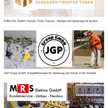
EJBA-KOL GmbH: Fenster, Türen, Fassen – Neubau und Sanierung mit System
JGP Group GmbH: Komplettlösungen für Sanierung und Schutz in der Schweiz