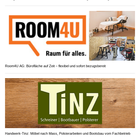
Room4U AG: Bürofläche auf Zeit – flexibel und sofort bezugsbereit
Handwerk-Tinz: Möbel nach Mass, Polsterarbeiten und Bootsbau vom Fachbetrieb