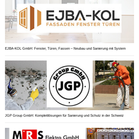
EJBA-KOL GmbH: Fenster, Türen, Fassen – Neubau und Sanierung mit System
JGP Group GmbH: Komplettlösungen für Sanierung und Schutz in der Schweiz