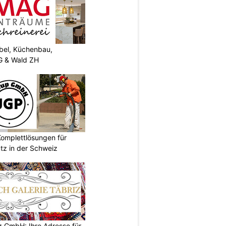
el, Küchenbau,
G & Wald ZH
omplettlösungen für
tz in der Schweiz
z GmbH: Ihre Adresse für