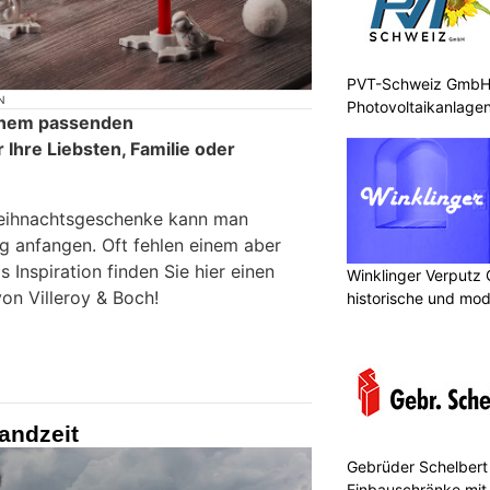
PVT-Schweiz GmbH: 
N
Photovoltaikanlagen
inem passenden
Ihre Liebsten, Familie oder
Weihnachtsgeschenke kann man
ug anfangen. Oft fehlen einem aber
s Inspiration finden Sie hier einen
Winklinger Verputz
on Villeroy & Boch!
historische und mo
andzeit
Gebrüder Schelbert 
Einbauschränke mit