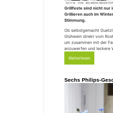
02.11.16
VON
BELMEDIA REDAKTIO
Grillfeste sind nicht nu
Grillieren auch im Winte
Stimmung.
Ob selbstgemacht Guetzli
Glühwein direkt vom Rost 
um zusammen mit der Fami
anzuwerfen und leckere W
Weiterlesen
Sechs Philips-Ges