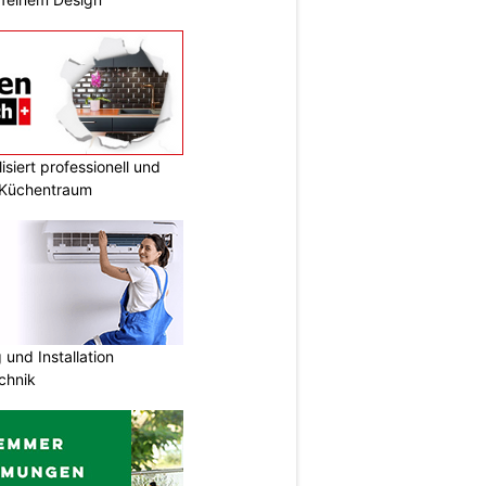
siert professionell und
n Küchentraum
und Installation
chnik