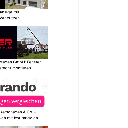
anlage mit
ever nutzen
ontagen GmbH: Fenster
erecht montieren
sserschäden & Co. –
ich mit insurando.ch