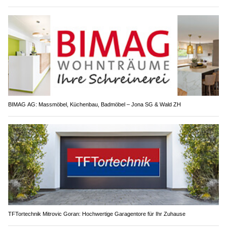
BIMAG AG: Massmöbel, Küchenbau, Badmöbel – Jona SG & Wald ZH
TFTortechnik Mitrovic Goran: Hochwertige Garagentore für Ihr Zuhause