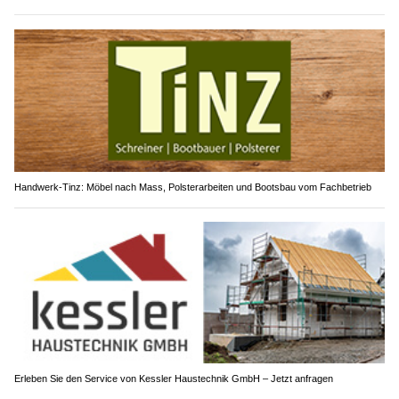
Handwerk-Tinz: Möbel nach Mass, Polsterarbeiten und Bootsbau vom Fachbetrieb
Erleben Sie den Service von Kessler Haustechnik GmbH – Jetzt anfragen