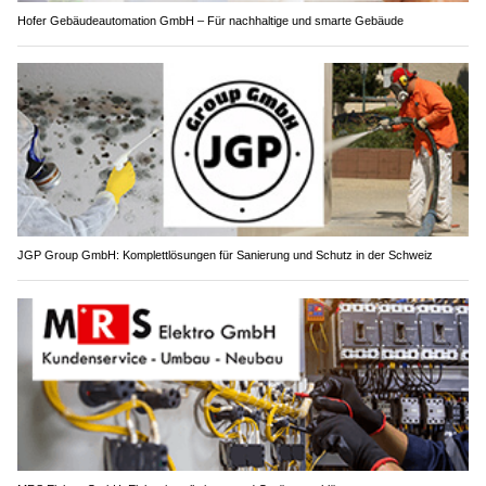
Hofer Gebäudeautomation GmbH – Für nachhaltige und smarte Gebäude
JGP Group GmbH: Komplettlösungen für Sanierung und Schutz in der Schweiz