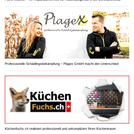
Professionelle Schädlingsbekämpfung – Plagex GmbH macht den Unterschied
Küchenfuchs.ch realisiert professionell und unkompliziert Ihren Küchentraum