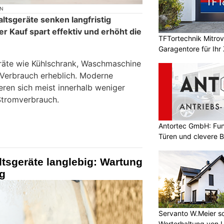
ON
ltsgeräte senken langfristig
er Kauf spart effektiv und erhöht die
TFTortechnik Mitro
Garagentore für Ihr
eräte wie Kühlschrank, Waschmaschine
 Verbrauch erheblich. Moderne
eren sich meist innerhalb weniger
Stromverbrauch.
Antortec GmbH: Funk
Türen und clevere 
tsgeräte langlebig: Wartung
ag
Servanto W.Meier sor
Werterhaltung von 