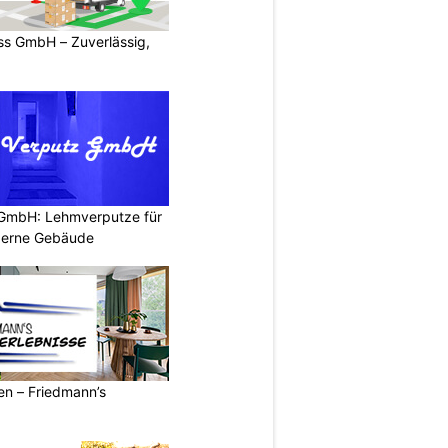
s GmbH – Zuverlässig,
 GmbH: Lehmverputze für
derne Gebäude
ren – Friedmann’s