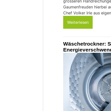
grösseren Handreichunge
Gaumenfreuden hierbei au
Chef Volker Irle aus eige
Weiterlesen
Wäschetrockner: Si
Energieverschwen