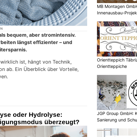
MB Montagen GmbH: 
Innenausbau-Projek
ON
ls bequem, aber stromintensiv.
eiten längst effizienter – und
itersparnis.
Orientteppich Täbri
wirklich ist, hängt von Technik,
Orientteppiche
n ab. Ein Überblick über Vorteile,
ven.
JGP Group GmbH: K
lyse oder Hydrolyse:
Sanierung und Schu
nigungsmodus überzeugt?