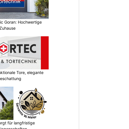
vic Goran: Hochwertige
 Zuhause
tionale Tore, elegante
Beschattung
gt für langfristige
Liegenschaften