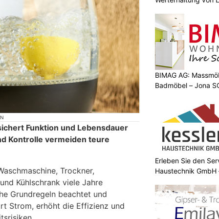
BIMAG AG: Massmöb
Badmöbel – Jona S
ON
ichert Funktion und Lebensdauer
nd Kontrolle vermeiden teure
Erleben Sie den Ser
 Waschmaschine, Trockner,
Haustechnik GmbH –
 und Kühlschrank viele Jahre
che Grundregeln beachtet und
rt Strom, erhöht die Effizienz und
tsrisiken.