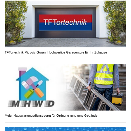
TFTortechnik Mitrovic Goran: Hochwertige Garagentore für Ihr Zuhause
Meier Hauswartungsdienst sorgt für Ordnung rund ums Gebäude