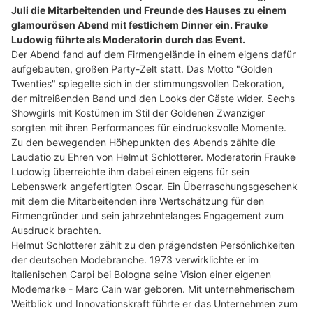
Juli die Mitarbeitenden und Freunde des Hauses zu einem
glamourösen Abend mit festlichem Dinner ein. Frauke
Ludowig führte als Moderatorin durch das Event.
Der Abend fand auf dem Firmengelände in einem eigens dafür
aufgebauten, großen Party-Zelt statt. Das Motto "Golden
Twenties" spiegelte sich in der stimmungsvollen Dekoration,
der mitreißenden Band und den Looks der Gäste wider. Sechs
Showgirls mit Kostümen im Stil der Goldenen Zwanziger
sorgten mit ihren Performances für eindrucksvolle Momente.
Zu den bewegenden Höhepunkten des Abends zählte die
Laudatio zu Ehren von Helmut Schlotterer. Moderatorin Frauke
Ludowig überreichte ihm dabei einen eigens für sein
Lebenswerk angefertigten Oscar. Ein Überraschungsgeschenk
mit dem die Mitarbeitenden ihre Wertschätzung für den
Firmengründer und sein jahrzehntelanges Engagement zum
Ausdruck brachten.
Helmut Schlotterer zählt zu den prägendsten Persönlichkeiten
der deutschen Modebranche. 1973 verwirklichte er im
italienischen Carpi bei Bologna seine Vision einer eigenen
Modemarke - Marc Cain war geboren. Mit unternehmerischem
Weitblick und Innovationskraft führte er das Unternehmen zum