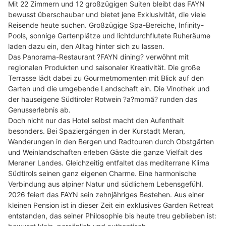
Mit 22 Zimmern und 12 großzügigen Suiten bleibt das FAYN
bewusst überschaubar und bietet jene Exklusivität, die viele
Reisende heute suchen. Großzügige Spa-Bereiche, Infinity-
Pools, sonnige Gartenplätze und lichtdurchflutete Ruheräume
laden dazu ein, den Alltag hinter sich zu lassen.
Das Panorama-Restaurant ?FAYN dining? verwöhnt mit
regionalen Produkten und saisonaler Kreativität. Die große
Terrasse lädt dabei zu Gourmetmomenten mit Blick auf den
Garten und die umgebende Landschaft ein. Die Vinothek und
der hauseigene Südtiroler Rotwein ?a?momã? runden das
Genusserlebnis ab.
Doch nicht nur das Hotel selbst macht den Aufenthalt
besonders. Bei Spaziergängen in der Kurstadt Meran,
Wanderungen in den Bergen und Radtouren durch Obstgärten
und Weinlandschaften erleben Gäste die ganze Vielfalt des
Meraner Landes. Gleichzeitig entfaltet das mediterrane Klima
Südtirols seinen ganz eigenen Charme. Eine harmonische
Verbindung aus alpiner Natur und südlichem Lebensgefühl.
2026 feiert das FAYN sein zehnjähriges Bestehen. Aus einer
kleinen Pension ist in dieser Zeit ein exklusives Garden Retreat
entstanden, das seiner Philosophie bis heute treu geblieben ist: