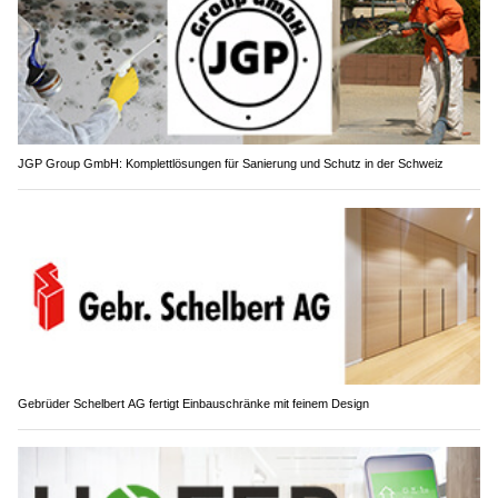
JGP Group GmbH: Komplettlösungen für Sanierung und Schutz in der Schweiz
Gebrüder Schelbert AG fertigt Einbauschränke mit feinem Design