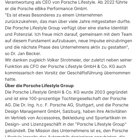
Verantwortung als CEO von Porsche Lifestyle. Ab 2022 führte
er die Porsche eBike Performance GmbH.
"Es ist etwas Besonderes zu einem Unternehmen
zurückzukehren, das man über viele Jahre mitgestalten durfte.
Die Porsche Lifestyle Group verfügt über eine starke Identität
und Potenzial. Ich freue mich darauf, gemeinsam mit dem Team
auf diesem Fundament aufzubauen, neue Impulse einzubringen
und die nächste Phase des Unternehmens aktiv zu gestalten",
so Dr. Jan Becker.
Wir danken zugleich Volker Strotmeier, der zuletzt neben seiner
Funktion als CFO der Porsche Lifestyle GmbH & Co. KG auch
kommissarisch den Vorsitz der Geschäftsführung übernommen
hatte.
Über die Porsche Lifestyle Group
Die Porsche Lifestyle GmbH & Co. KG wurde 2003 gegründet
und ist eine 100-prozentige Tochtergesellschaft der Porsche
AG. Die Dr. Ing. h.c. F. Porsche AG, Stuttgart, und die Porsche
Design Management GmbH, Salzburg, haben ihre Aktivitäten
im Vertrieb von Accessoires, Bekleidung und Sportartikeln im
Design- und Lizenzgeschäft in der "Porsche Lifestyle Group"
gebündelt. Die Mission des Unternehmens ist es, den Porsche
Lifestyle jenseits des Automobils denjenigen anzubieten, die