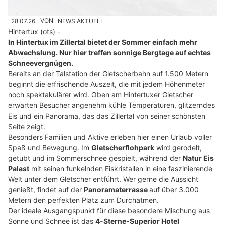
28.07.26
VON
NEWS AKTUELL
Hintertux (ots) -
In Hintertux im Zillertal bietet der Sommer einfach mehr
Abwechslung. Nur hier treffen sonnige Bergtage auf echtes
Schneevergnügen.
Bereits an der Talstation der Gletscherbahn auf 1.500 Metern
beginnt die erfrischende Auszeit, die mit jedem Höhenmeter
noch spektakulärer wird. Oben am Hintertuxer Gletscher
erwarten Besucher angenehm kühle Temperaturen, glitzerndes
Eis und ein Panorama, das das Zillertal von seiner schönsten
Seite zeigt.
Besonders Familien und Aktive erleben hier einen Urlaub voller
Spaß und Bewegung. Im
Gletscherflohpark
wird gerodelt,
getubt und im Sommerschnee gespielt, während der
Natur Eis
Palast
mit seinen funkelnden Eiskristallen in eine faszinierende
Welt unter dem Gletscher entführt. Wer gerne die Aussicht
genießt, findet auf der
Panoramaterrasse
auf über 3.000
Metern den perfekten Platz zum Durchatmen.
Der ideale Ausgangspunkt für diese besondere Mischung aus
Sonne und Schnee ist das
4-Sterne-Superior Hotel