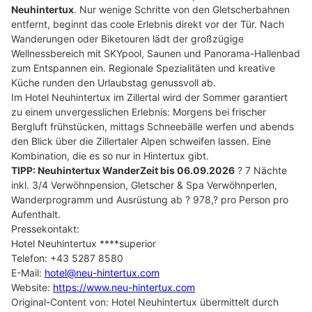
Neuhintertux
. Nur wenige Schritte von den Gletscherbahnen
entfernt, beginnt das coole Erlebnis direkt vor der Tür. Nach
Wanderungen oder Biketouren lädt der großzügige
Wellnessbereich mit SKYpool, Saunen und Panorama-Hallenbad
zum Entspannen ein. Regionale Spezialitäten und kreative
Küche runden den Urlaubstag genussvoll ab.
Im Hotel Neuhintertux im Zillertal wird der Sommer garantiert
zu einem unvergesslichen Erlebnis: Morgens bei frischer
Bergluft frühstücken, mittags Schneebälle werfen und abends
den Blick über die Zillertaler Alpen schweifen lassen. Eine
Kombination, die es so nur in Hintertux gibt.
TIPP: Neuhintertux WanderZeit bis 06.09.2026
? 7 Nächte
inkl. 3/4 Verwöhnpension, Gletscher & Spa Verwöhnperlen,
Wanderprogramm und Ausrüstung ab ? 978,? pro Person pro
Aufenthalt.
Pressekontakt:
Hotel Neuhintertux ****superior
Telefon: +43 5287 8580
E-Mail:
hotel@neu-hintertux.com
Website:
https://www.neu-hintertux.com
Original-Content von: Hotel Neuhintertux übermittelt durch