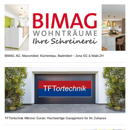
BIMAG AG: Massmöbel, Küchenbau, Badmöbel – Jona SG & Wald ZH
TFTortechnik Mitrovic Goran: Hochwertige Garagentore für Ihr Zuhause