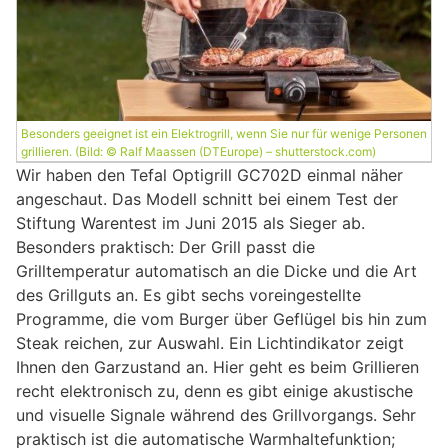
Besonders geeignet ist ein Elektrogrill, wenn Sie nur für wenige Personen
grillieren. (Bild: © Ralf Maassen (DTEurope) – shutterstock.com)
Wir haben den Tefal Optigrill GC702D einmal näher
angeschaut. Das Modell schnitt bei einem Test der
Stiftung Warentest im Juni 2015 als Sieger ab.
Besonders praktisch: Der Grill passt die
Grilltemperatur automatisch an die Dicke und die Art
des Grillguts an. Es gibt sechs voreingestellte
Programme, die vom Burger über Geflügel bis hin zum
Steak reichen, zur Auswahl. Ein Lichtindikator zeigt
Ihnen den Garzustand an. Hier geht es beim Grillieren
recht elektronisch zu, denn es gibt einige akustische
und visuelle Signale während des Grillvorgangs. Sehr
praktisch ist die automatische Warmhaltefunktion;