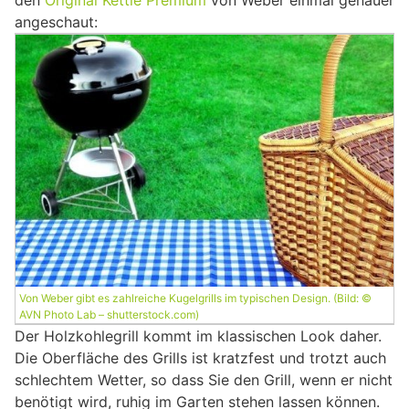
den
Original Kettle Premium
von Weber einmal genauer
angeschaut:
Von Weber gibt es zahlreiche Kugelgrills im typischen Design. (Bild: ©
AVN Photo Lab – shutterstock.com)
Der Holzkohlegrill kommt im klassischen Look daher.
Die Oberfläche des Grills ist kratzfest und trotzt auch
schlechtem Wetter, so dass Sie den Grill, wenn er nicht
benötigt wird, ruhig im Garten stehen lassen können.